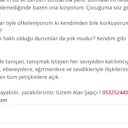
nlemediğinde bazen ona kızıyorum. Çocuğuma söz g
?
ar öyle öfkeleniyorum ki kendimden bile korkuyorum
?
k haklı olduğu durumlar da yok mudur? Kendim gibi 
’le tanışan, tanışmak isteyen her seviyeden katılımcı
 ebeveynlere, eğitmenlere ve sevdikleriyle ilişkilerini
n tüm yetişkinlere açık.
rayabilir, yazabilirsiniz: Gizem Alav Şapçı / 
053252443
com