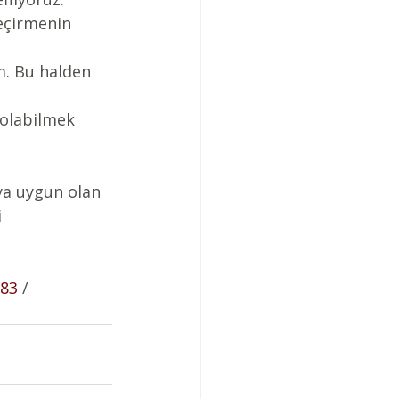
eçirmenin 
. Bu halden 
olabilmek 
ya uygun olan 
 
83
 / 