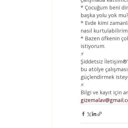
* Çocuğum beni di
başka yolu yok mu
* Evde kimi zamanl
nasıl kurtulabilirim
* Bazen öfkenin ço
istiyorum.
⚡️
Şiddetsiz İletişim®
bu atölye çalışması,
güçlendirmek isteye
⚡️
Bilgi ve kayıt için a
gizemalav@gmail.