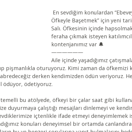
 En sevdiğim konulardan “Ebeveynlikte 
Öfkeyle Başetmek” için yeni tar
Salı. Öfkesinin içinde hapsolmak
feraha çıkmak isteyen katılımcılar
kontenjanımız var 🔔
——————
Aile içinde yaşadığımız çatışmal
ıp pişmanlıkla oturuyoruz. Kimi zaman da öfkemizi 
, sabredeceğiz derken kendimizden ödün veriyoruz. H
el ödüyor, ödetiyoruz.
 temelli bu atölyede, öfkeyi bir çalar saat gibi kulla
ze duyurmaya çalıştığı mesajları dinlemeyi ve kendi
vdiklerimize içtenlikle ifade etmeyi deneyimlemek is
andığımız konuları deneyimsel bir ortamda canlandıra
ların bu ve benzeri sorularına yanıt bulmalarını hede