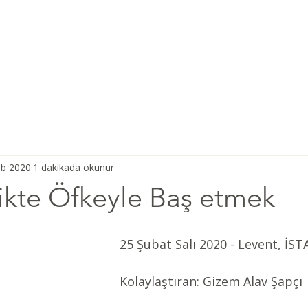
Ana Sayfa
Şiddetsiz İletişim
Hakkımızda
Derneğimiz
ub 2020
1 dakikada okunur
ikte Öfkeyle Baş etmek
25 Şubat Salı 2020 - Levent, İS
Kolaylaştıran: Gizem Alav Şapçı 