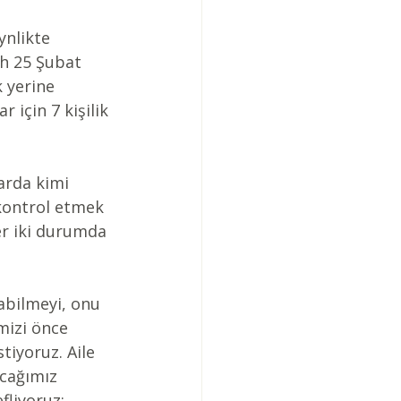
ih 25 Şubat 
 yerine 
 için 7 kişilik 
arda kimi 
kontrol etmek 
er iki durumda 
nabilmeyi, onu 
mizi önce 
tiyoruz. Aile 
cağımız 
fliyoruz: