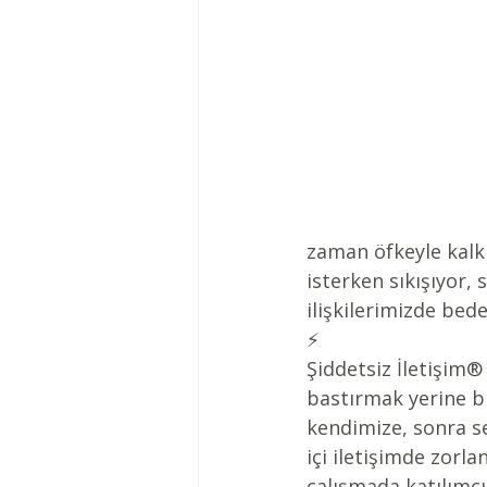
zaman öfkeyle kalk
isterken sıkışıyor
ilişkilerimizde bed
⚡️
Şiddetsiz İletişim®
bastırmak yerine bi
kendimize, sonra se
içi iletişimde zorl
çalışmada katılımcı