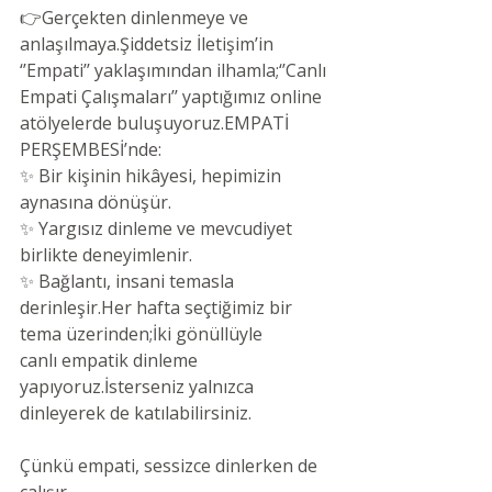
👉Gerçekten dinlenmeye ve 
anlaşılmaya.Şiddetsiz İletişim’in 
‘’Empati’’ yaklaşımından ilhamla;‘’Canlı 
Empati Çalışmaları’’ yaptığımız online 
atölyelerde buluşuyoruz.EMPATİ 
PERŞEMBESİ’nde:
✨ Bir kişinin hikâyesi, hepimizin 
aynasına dönüşür.
✨ Yargısız dinleme ve mevcudiyet 
birlikte deneyimlenir.
✨ Bağlantı, insani temasla 
derinleşir.Her hafta seçtiğimiz bir 
tema üzerinden;İki gönüllüyle 
canlı empatik dinleme 
yapıyoruz.İsterseniz yalnızca 
dinleyerek de katılabilirsiniz.
Çünkü empati, sessizce dinlerken de 
çalışır.