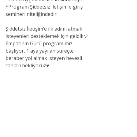
*Program Şiddetsiz İletişim'e giriş 
semineri niteliğindedir.
Şiddetsiz İletişim’e ilk adımı atmak 
isteyenleri desteklemek için geldik🎈
Empatinin Gücü programımız 
başlıyor, 1 aya yayılan süreçte 
beraber yol almak isteyen hevesli 
canları bekliyoruz♥️
Bilgi ve kayıt formuna 
tıklayarak
ulaşabilirsiniz. Kimler bizimle?