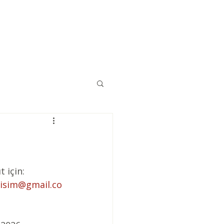
Eğitimler
Kaynaklar
İletişim
t için: 
tisim@gmail.co