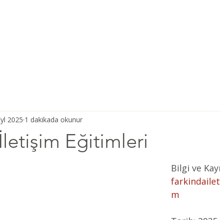
Ana Sayfa
Şiddetsiz İletişim
Hakkımızda
Derneğimiz
yl 2025
1 dakikada okunur
İletişim Eğitimleri
Bilgi ve Kayı
farkindaile
m