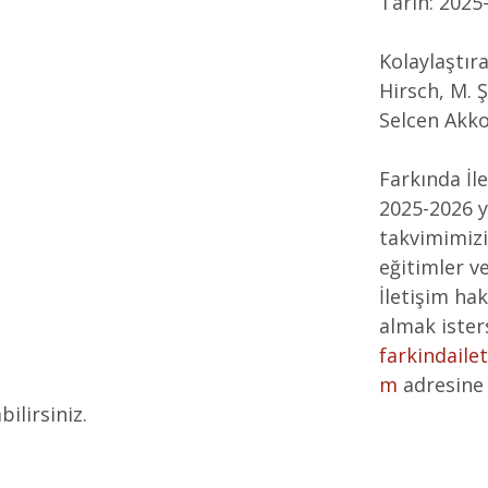
Tarih: 2025
Kolaylaştıra
Hirsch, M. 
Selcen Akk
Farkında İle
2025-2026 yı
takvimimizi 
eğitimler ve
İletişim hak
almak ister
farkindaile
m
adresine 
ilirsiniz.