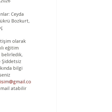
-2026
nlar: Ceyda 
Şükrü Bozkurt, 
oç
tişim olarak 
lı eğitim 
belirledik, 
 Şiddetsiz 
kında bilgi 
seniz 
tisim@gmail.co
mail atabilir 