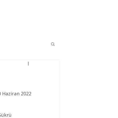
Eğitimler
Kaynaklar
İletişim
30 Haziran 2022 
Şükrü 