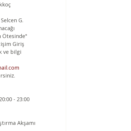
kkoç 
Selcen G. 
nacağı 
n Ötesinde" 
tişim Giriş 
 ve bilgi 
mail.com
rsiniz.
0:00 - 23:00 
lıştırma Akşamı 