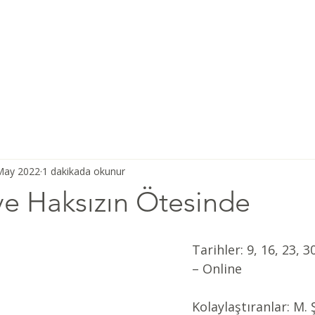
Ana Sayfa
Şiddetsiz İletişim
Hakkımızda
Derneğimiz
May 2022
1 dakikada okunur
ve Haksızın Ötesinde
Tarihler: 9, 16, 23, 
– Online 
Kolaylaştıranlar: M. 