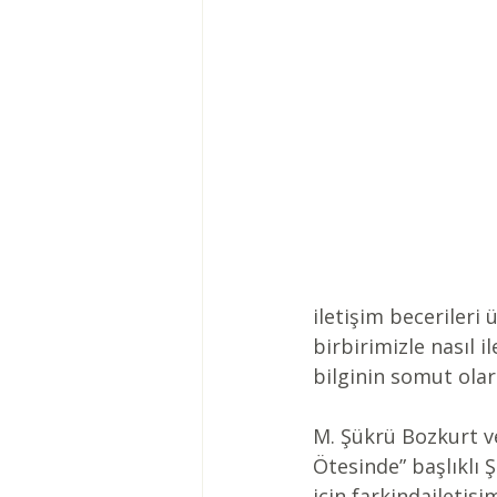
iletişim becerileri
birbirimizle nasıl 
bilginin somut olar
M. Şükrü Bozkurt ve
Ötesinde” başlıklı Ş
için farkindailetis