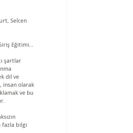
urt, Selcen 
Giriş Eğitimi…
ı şartlar 
anma 
k dil ve 
, insan olarak 
yoklamak ve bu 
r.
ksızın 
fazla bilgi 