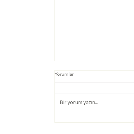
Yorumlar
Bir yorum yazın...
Öğretmenler için Şiddetsiz
İletişim Giriş Eğitimi