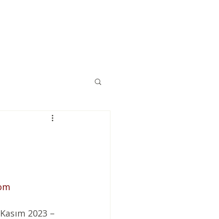
Eğitimler
Kaynaklar
İletişim
com
6 Kasım 2023 – 