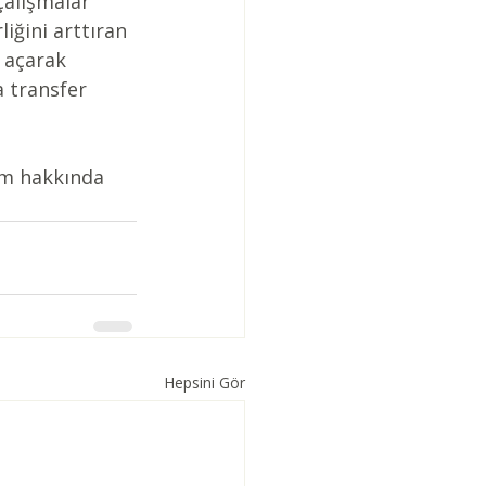
çalışmalar 
liğini arttıran 
 açarak 
a transfer 
im hakkında 
Hepsini Gör