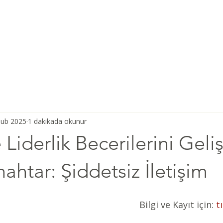
Ana Sayfa
Şiddetsiz İletişim
Hakkımızda
Derneğimiz
Şub 2025
1 dakikada okunur
 Liderlik Becerilerini Geli
nahtar: Şiddetsiz İletişim
Bilgi ve Kayıt için: 
t