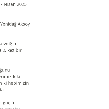
 27 Nisan 2025 
e Yenidağ Aksoy
sevdiğim 
 2. kez bir 
ğunu 
erimizdeki 
ım ki hepimizin 
da 
n güçlü 