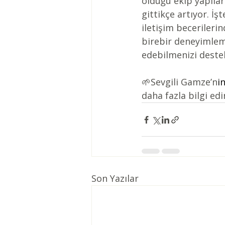
olduğu ekip yapıları
gittikçe artıyor. İşt
iletişim becerileri
birebir deneyimleme
edebilmenizi deste
🌱Sevgili Gamze’n
in
daha fazla bilgi ed
Son Yazılar