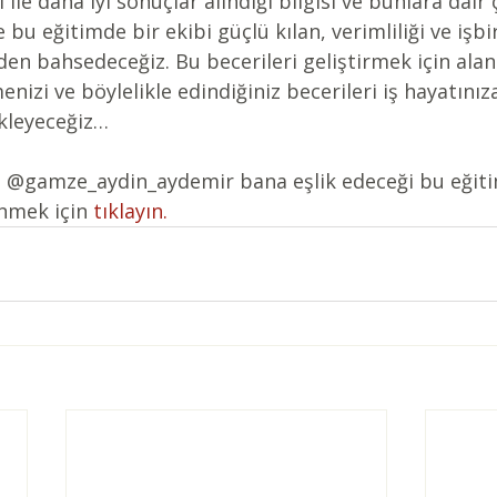
 ile daha iyi sonuçlar alındığı bilgisi ve bunlara dair 
e bu eğitimde bir ekibi güçlü kılan, verimliliği ve işbir
nden bahsedeceğiz. Bu becerileri geliştirmek için alan
nizi ve böylelikle edindiğiniz becerileri iş hayatınız
kleyeceğiz… 
 
@gamze_aydin_aydemir
 b
ana eşlik edeceği bu eğit
inmek için
 tıklayın.