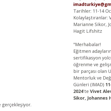
imadturkiye@gm
Tarihler: 11-14 O
Kolaylaştıranlar: V
Marianne Sikor, 
Hagit Lifshitz
"Merhabalar!
Eğitmen adaylarım
sertifikasyon yolc
öğrenme ve geliş
bir parçası olan U
Mentorluk ve Değ
Günleri (IMAD) 
11
2024
'te
 Vivet Ale
Sikor, Johannes 
e gerçekleşiyor.