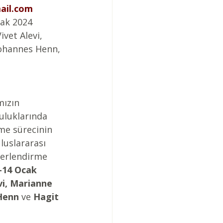
ail.com
cak 2024
ivet Alevi, 
Johannes Henn, 
ızın 
uluklarında 
me sürecinin 
luslararası 
erlendirme 
-14 Ocak 
vi, Marianne 
Henn
 ve 
Hagit 