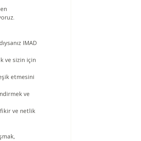
en 
yoruz.
dıysanız IMAD 
 ve sizin için 
eşik etmesini 
ndirmek ve 
ikir ve netlik 
ışmak, 