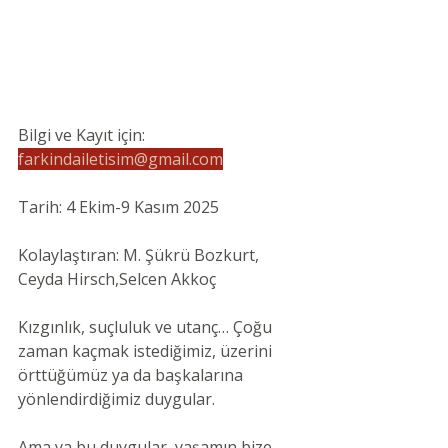
Bilgi ve Kayıt için: 
farkindailetisim@gmail.com
Tarih: 4 Ekim-9 Kasım 2025
Kolaylaştıran: M. Şükrü Bozkurt, 
Ceyda Hirsch,Selcen Akkoç
Kızgınlık, suçluluk ve utanç… Çoğu 
zaman kaçmak istediğimiz, üzerini 
örttüğümüz ya da başkalarına 
yönlendirdiğimiz duygular.
Ama ya bu duygular, yaşamın bize 