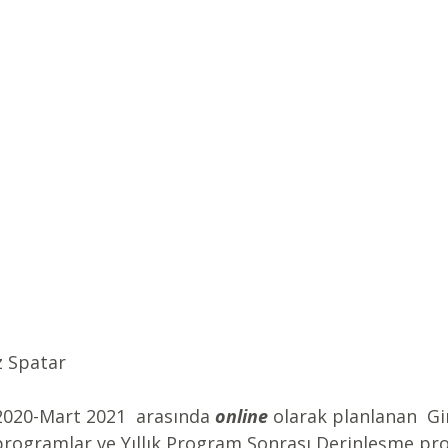
z Spatar
020-Mart 2021  arasında 
online
 olarak planlanan  Gir
 programlar ve Yıllık Program Sonrası Derinleşme pr