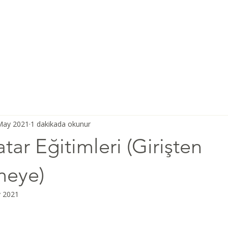
Ana Sayfa
Şiddetsiz İletişim
Hakkımızda
Derneğimiz
May 2021
1 dakikada okunur
tar Eğitimleri (Girişten
meye)
 2021