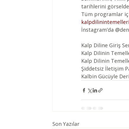
tarihlerini görseld
Tüm programlar için
kalpdilinintemelle
İnstagram’da @deniz
Kalp Diline Giriş Se
Kalp Dilinin Temell
Kalp Dilinin Temelle
Şiddetsiz İletişim 
Kalbin Gücüyle Der
Son Yazılar