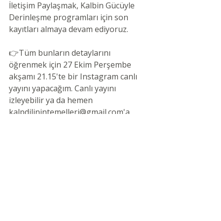
İletişim Paylaşmak, Kalbin Gücüyle 
Derinleşme programları için son 
kayıtları almaya devam ediyoruz.
👉Tüm bunların detaylarını 
öğrenmek için 27 Ekim Perşembe 
akşamı 21.15'te bir Instagram canlı 
yayını yapacağım. Canlı yayını 
izleyebilir ya da hemen 
kalpdilinintemelleri@gmail.com'a 
yazarak bilgi isteyebilirsiniz.
Birlikte öğrenmek, büyümek, 
gelişmek ve keşfetmek üzere