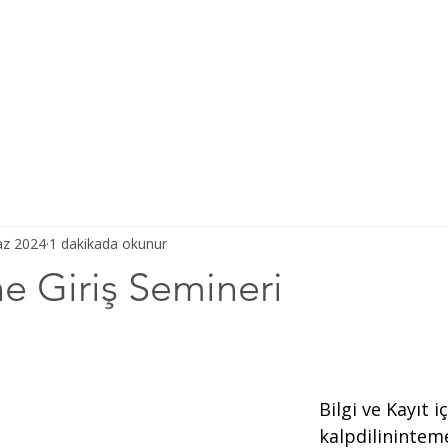
Ana Sayfa
Şiddetsiz İletişim
Hakkımızda
Derneğimiz
az 2024
1 dakikada okunur
ne Giriş Semineri
Bilgi ve Kayıt iç
kalpdilinintem