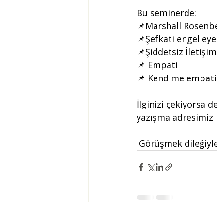
Bu seminerde:
📌Marshall Rosenber
📌Şefkati engelleye
📌Şiddetsiz İletişim
📌 Empati
📌 Kendime empatiba
İlginizi çekiyorsa d
yazışma adresimiz 
 Görüşmek dileğiyle