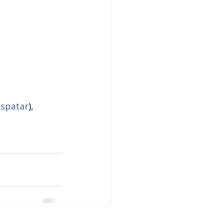
spatar
), 