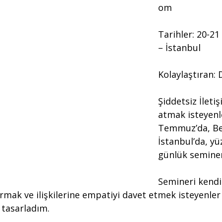
om
Tarihler: 20-2
– İstanbul
Kolaylaştıran: 
Şiddetsiz İletiş
atmak isteyenle
Temmuz’da, Be
İstanbul’da, yü
günlük semine
Semineri kendi
ırmak ve ilişkilerine empatiyi davet etmek isteyenler 
 tasarladım.