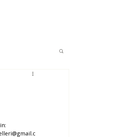
Eğitimler
Kaynaklar
İletişim
in: 
elleri@gmail.c