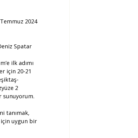
1 Temmuz 2024 
Deniz Spatar
im‘e ilk adımı 
r için 20-21 
şiktaş-
zyüze 2 
r sunuyorum. 
ni tanımak, 
için uygun bir 