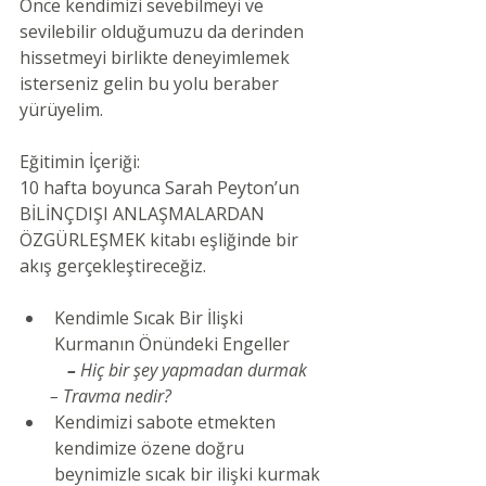
Önce kendimizi sevebilmeyi ve 
sevilebilir olduğumuzu da derinden 
hissetmeyi birlikte deneyimlemek 
isterseniz gelin bu yolu beraber 
yürüyelim.
Eğitimin İçeriği:
10 hafta boyunca Sarah Peyton’un 
BİLİNÇDIŞI ANLAŞMALARDAN 
ÖZGÜRLEŞMEK kitabı eşliğinde bir 
akış gerçekleştireceğiz.
Kendimle Sıcak Bir İlişki 
Kurmanın Önündeki Engeller
           – 
Hiç bir şey yapmadan durmak    
       – Travma nedir?
Kendimizi sabote etmekten 
kendimize özene doğru 
beynimizle sıcak bir ilişki kurmak