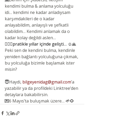
kendimi bulma & anlama yolculuğu 
idi… kendimi ne kadar anladıysam 
karşımdakileri de o kadar 
anlayabildim, anlayışlı ve şefkatli 
olabildim… Kendimi anlamak da o 
kadar kolay değildi aslen… 
🤷🏻‍♀️pratikle yıllar içinde gelişti… ☺️🙏
Peki sen de kendini bulma, kendinle 
yeniden bağlantı yolculuğuna çıkmak, 
bu yolculuğa bizimle başlamak ister 
misin? 
😇
Haydi, 
bilgeyenidag@gmail.com
’a 
yazabilir ya da profildeki Linktree’den 
detaylara bakabilirsin. 
💌
6 Mayıs’ta buluşmak üzere… 
🌱🌻