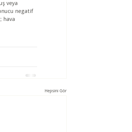
uş veya 
sonucu negatif 
; hava 
Hepsini Gör