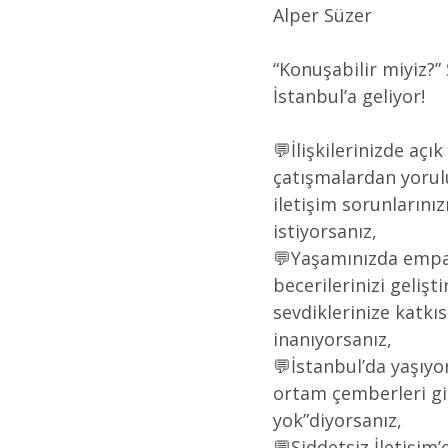
Alper Süzer
“Konuşabilir miyiz?” 
İstanbul’a geliyor!
💬İlişkilerinizde açık
çatışmalardan yorul
iletişim sorunlarını
istiyorsanız,
💬Yaşamınızda empa
becerilerinizi gelişt
sevdiklerinize katkıs
inanıyorsanız,
💬İstanbul’da yaşıyo
ortam çemberleri gib
yok”diyorsanız,
💬Şiddetsiz İletişim’e