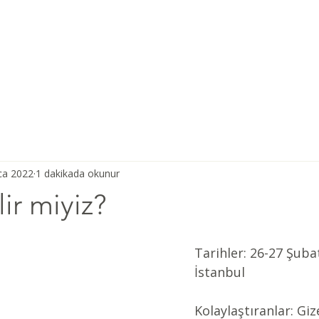
Ana Sayfa
Şiddetsiz İletişim
Hakkımızda
Derneğimiz
ca 2022
1 dakikada okunur
ir miyiz?
Tarihler: 26-27 Şuba
İstanbul 
Kolaylaştıranlar: Giz