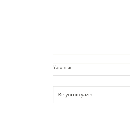
Yorumlar
Bir yorum yazın...
Öğretmenler için Şiddetsiz
İletişim Giriş Eğitimi