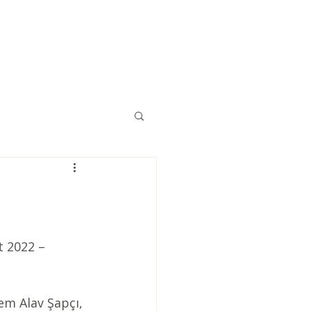
Eğitimler
Kaynaklar
İletişim
t 2022 – 
em Alav Şapçı, 