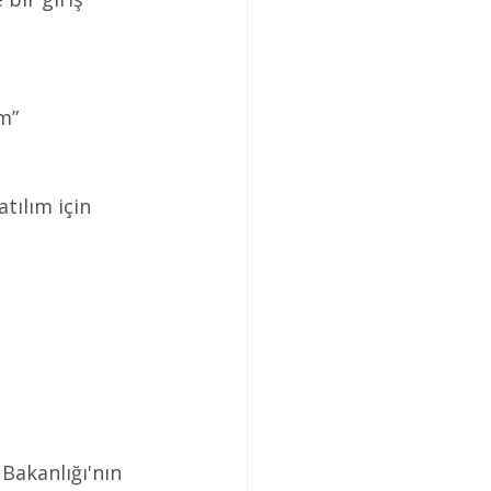
m” 
tılım için 
Bakanlığı'nın 