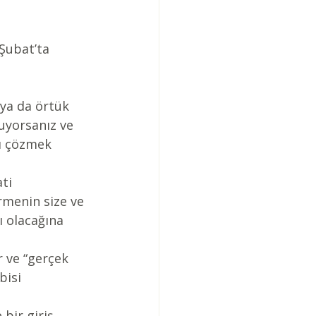
Şubat’ta 
 ya da örtük 
uyorsanız ve 
zı çözmek 
ti 
irmenin size ve 
ı olacağına 
r ve “gerçek 
isi 
 bir giriş 