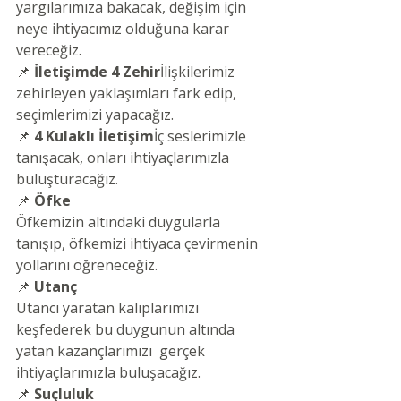
yargılarımıza bakacak, değişim için 
neye ihtiyacımız olduğuna karar 
vereceğiz.
📌 
İletişimde 4 Zehir
İlişkilerimiz 
zehirleyen yaklaşımları fark edip, 
seçimlerimizi yapacağız.
📌 
4 Kulaklı İletişim
İç seslerimizle 
tanışacak, onları ihtiyaçlarımızla 
buluşturacağız.
📌 
Öfke
Öfkemizin altındaki duygularla 
tanışıp, öfkemizi ihtiyaca çevirmenin 
yollarını öğreneceğiz.
📌 
Utanç
Utancı yaratan kalıplarımızı 
keşfederek bu duygunun altında 
yatan kazançlarımızı  gerçek 
ihtiyaçlarımızla buluşacağız.
📌 
Suçluluk