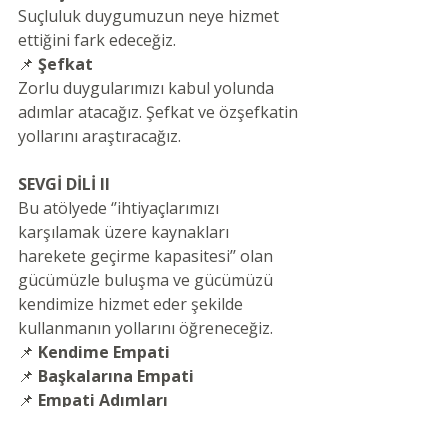
Suçluluk duygumuzun neye hizmet 
ettiğini fark edeceğiz.
📌 
Şefkat
Zorlu duygularımızı kabul yolunda 
adımlar atacağız. Şefkat ve özşefkatin 
yollarını araştıracağız.
SEVGİ DİLİ II
Bu atölyede ‘’ihtiyaçlarımızı 
karşılamak üzere kaynakları 
harekete geçirme kapasitesi’’ olan 
gücümüzle buluşma ve gücümüzü 
kendimize hizmet eder şekilde 
kullanmanın yollarını öğreneceğiz.​
📌 
Kendime Empati
📌 
Başkalarına Empati
📌 
Empati Adımları
📌 
Düşman imgelerini 