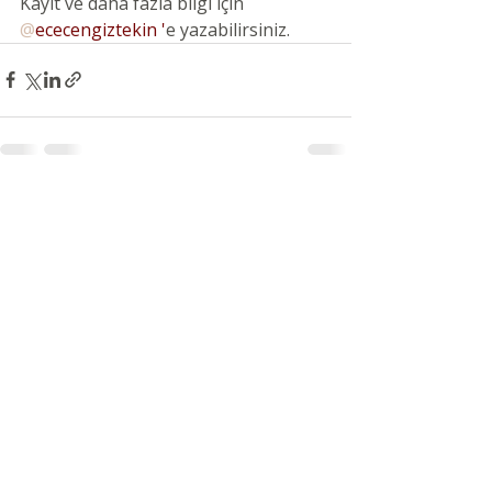
Kayıt ve daha fazla bilgi için 
@
ececengiztekin
 '
e yazabilirsiniz.
Son Yazılar
Hepsini Gör