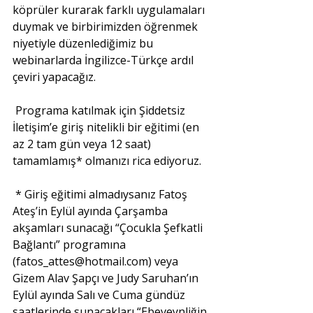
köprüler kurarak farklı uygulamaları 
duymak ve birbirimizden öğrenmek 
niyetiyle düzenlediğimiz bu 
webinarlarda İngilizce-Türkçe ardıl 
çeviri yapacağız.
Programa katılmak için Şiddetsiz 
İletişim’e giriş nitelikli bir eğitimi (en 
az 2 tam gün veya 12 saat) 
tamamlamış* olmanızı rica ediyoruz.
* Giriş eğitimi almadıysanız Fatoş 
Ateş’in Eylül ayında Çarşamba 
akşamları sunacağı “Çocukla Şefkatli 
Bağlantı” programına 
(fatos_attes@hotmail.com) veya 
Gizem Alav Şapçı ve Judy Saruhan’ın 
Eylül ayında Salı ve Cuma gündüz 
saatlerinde sunacakları “Ebeveynliğin 