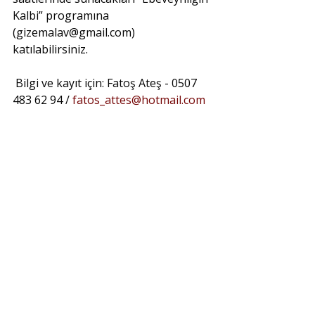
Kalbi” programına 
(gizemalav@gmail.com) 
katılabilirsiniz.
Bilgi ve kayıt için: Fatoş Ateş - 0507 
483 62 94 / 
fatos_attes@hotmail.com 
Son Yazılar
Hepsini Gör