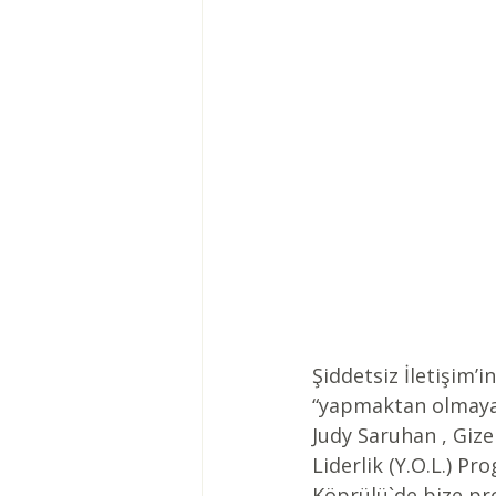
Şiddetsiz İletişim’
“yapmaktan olmaya d
Judy Saruhan , Giz
Liderlik (Y.O.L.) P
Köprülü`de bize pro