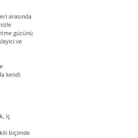
eri arasında 
izle 
 etme gücünü 
leyici ve 
e 
da kendi 
, iç 
ili biçimde 