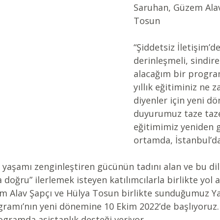
Saruhan, Güzem Alav
Tosun 
“Şiddetsiz İletişim’d
derinleşmeli, sindire
alacağım bir progra
yıllık eğitiminiz ne 
diyenler için yeni d
duyurumuz taze taze
eğitimimiz yeniden 
ortamda, İstanbul’da
in yaşamı zenginleştiren gücünün tadını alan ve bu dil
oğru” ilerlemek isteyen katılımcılarla birlikte yol a
em Alav Şapçı ve Hülya Tosun birlikte sunduğumuz Y
rogramı’nın yeni dönemine 10 Ekim 2022’de başlıyoruz. 
gramda asistanlık desteği veriyor.