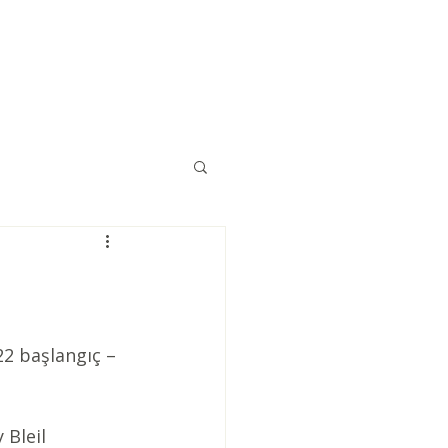
Eğitimler
Kaynaklar
İletişim
22 başlangıç – 
 Bleil 