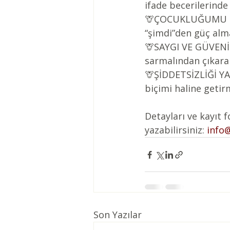
ifade becerilerinde
🦒ÇOCUKLUĞUMU KUC
“şimdi”den güç alm
🦒SAYGI VE GÜVENİ 
sarmalından çıkarak
🦒ŞİDDETSİZLİĞİ YAŞ
biçimi haline geti
Detayları ve kayıt f
yazabilirsiniz: 
info
Son Yazılar