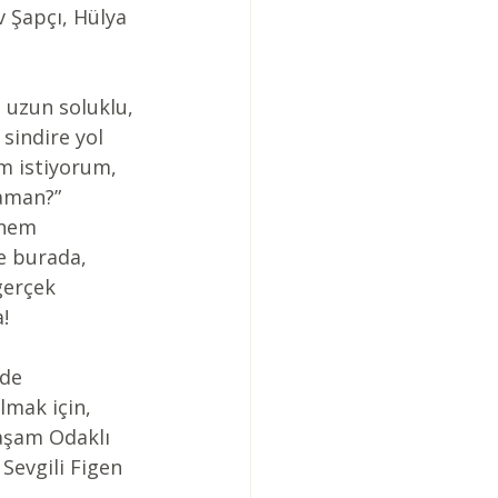
 Şapçı, Hülya 
e uzun soluklu, 
 sindire yol 
m istiyorum, 
zaman?” 
önem 
 burada, 
gerçek 
!
de 
lmak için, 
aşam Odaklı 
Sevgili Figen 