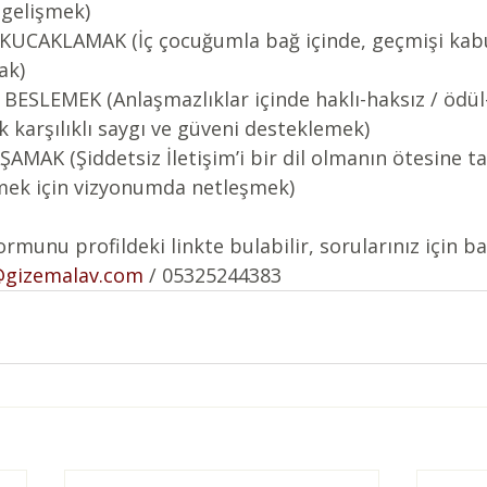
 gelişmek)
AKLAMAK (İç çocuğumla bağ içinde, geçmişi kabu
ak)
BESLEMEK (Anlaşmazlıklar içinde haklı-haksız / ödül
 karşılıklı saygı ve güveni desteklemek)
AMAK (Şiddetsiz İletişim’i bir dil olmanın ötesine t
rmek için vizyonumda netleşmek)
ormunu profildeki linkte bulabilir, sorularınız için b
@gizemalav.com
 / 05325244383