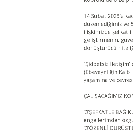
14 Şubat 2023’e kada
düzenlediğimiz ve 
ilişkimizde şefkat
geliştirmenin, güve
dönüştürücü niteli
“Şiddetsiz İletişim’l
(Ebeveynliğin Kalbi 
yaşamına ve çevresi
ÇALIŞACAĞIMIZ KO
🦒ŞEFKATLE BAĞ KU
engellerimden özg
🦒ÖZENLİ DÜRÜSTLÜK