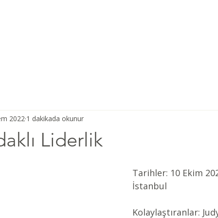
Ana Sayfa
Şiddetsiz İletişim
Hakkımızda
Derneğimiz
em 2022
1 dakikada okunur
klı Liderlik
Tarihler: 10 Ekim 20
İstanbul 
Kolaylaştıranlar: Judy