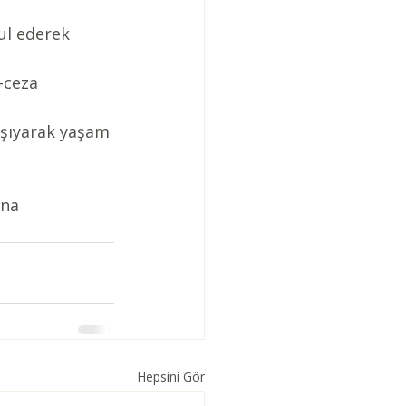
l ederek 
-ceza 
aşıyarak yaşam 
ana 
Hepsini Gör