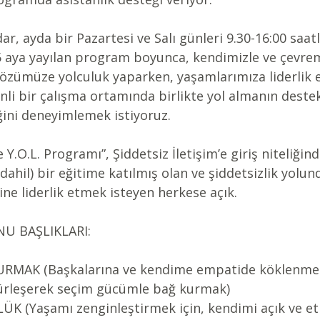
r, ayda bir Pazartesi ve Salı günleri 9.30-16:00 saatl
5 aya yayılan program boyunca, kendimizle ve çevrem
li özümüze yolculuk yaparken, yaşamlarımıza liderlik
nli bir çalışma ortamında birlikte yol almanın destek
ğini deneyimlemek istiyoruz.
e Y.O.L. Programı”, Şiddetsiz İletişim’e giriş niteliğind
dahil) bir eğitime katılmış olan ve şiddetsizlik yolun
ne liderlik etmek isteyen herkese açık.
NU BAŞLIKLARI:
RMAK (Başkalarına ve kendime empatide köklenmek
ürleşerek seçim gücümle bağ kurmak)
 (Yaşamı zenginleştirmek için, kendimi açık ve etk