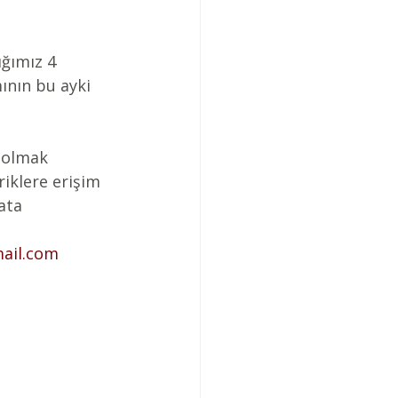
ığımız 4 
nın bu ayki 
 olmak 
riklere erişim 
ata 
ail.com