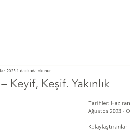
Ana Sayfa
Şiddetsiz İletişim
Hakkımızda
Derneğimiz
Haz 2023
1 dakikada okunur
 – Keyif, Keşif. Yakınlık
Tarihler: Hazira
Ağustos 2023 - On
Kolaylaştıranlar: