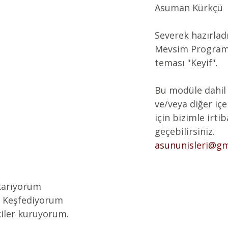
Asuman Kürkçü 
Severek hazırlad
Mevsim Programı
teması "Keyif".
Bu modüle dahil
ve/veya diğer içe
için bizimle irtib
geçebilirsiniz.
asununisleri@gm
ıkarıyorum
 Keşfediyorum
şkiler kuruyorum.