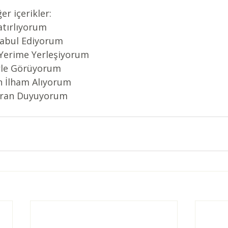
er içerikler:
atırlıyorum
Kabul Ediyorum
 Yerime Yerleşiyorum
erle Görüyorum
n İlham Alıyorum
kran Duyuyorum