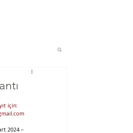
Eğitimler
Kaynaklar
İletişim
antı
ıt için: 
gmail.com
art 2024 – 