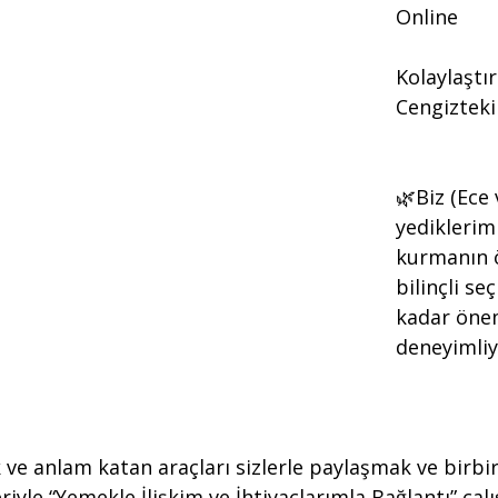
Online
Kolaylaştır
Cengizteki
🌿Biz (Ece
yediklerimi
kurmanın ö
bilinçli se
kadar öne
deneyimliy
 ve anlam katan araçları sizlerle paylaşmak ve birbi
riyle “Yemekle İlişkim ve İhtiyaçlarımla Bağlantı” çal