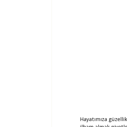
Hayatımıza güzellik
ilham almak niyetle