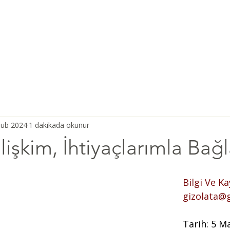
Ana Sayfa
Şiddetsiz İletişim
Hakkımızda
Derneğimiz
Şub 2024
1 dakikada okunur
lişkim, İhtiyaçlarımla Bağl
Bilgi Ve Kay
gizolata@
Tarih: 5 M