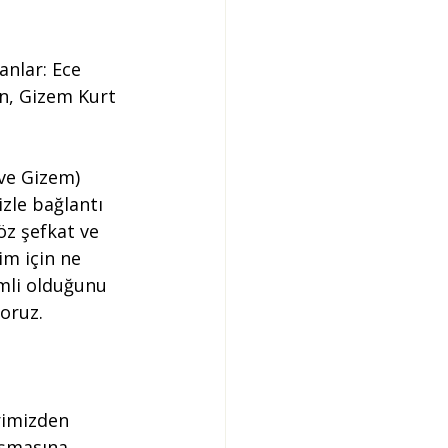
anlar: Ece 
n, Gizem Kurt
 ve Gizem) 
zle bağlantı 
z şefkat ve 
çim için ne 
mli olduğunu 
oruz. 
rimizden 
ışmasına 