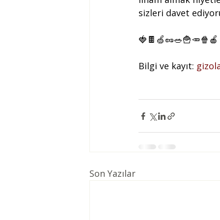
sizleri davet ediyor
🍓🍫🍏🥜🥗🍟🥕🍿🍎
Bilgi ve kayıt: 
gizo
Son Yazılar