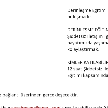
Derinleşme Eğitimi
buluşmadır. 
DERİNLEŞME EĞİTİ
Şiddetsiz İletişim’i 
hayatımızda yaşamay
kolaylaştırmak.
KİMLER KATILABİLİR
12 saat Şiddetsiz İle
Eğitimi kapsamında
 bağlantı üzerinden gerçekleşecektir.
i için 
sevgimozer@gmail.com
’a mail atabilir ya da 0