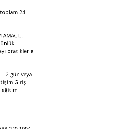
 toplam 24 
M AMACI… 
günlük 
ı pratiklerle 
….2 gün veya 
tişim Giriş 
 eğitim 
 533 240 1094 