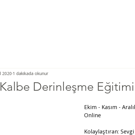
Ana Sayfa
Şiddetsiz İletişim
Hakkımızda
Derneğimiz
l 2020
1 dakikada okunur
 Kalbe Derinleşme Eğitimi
Ekim - Kasım - Aralı
Online
Kolaylaştıran: Sevg