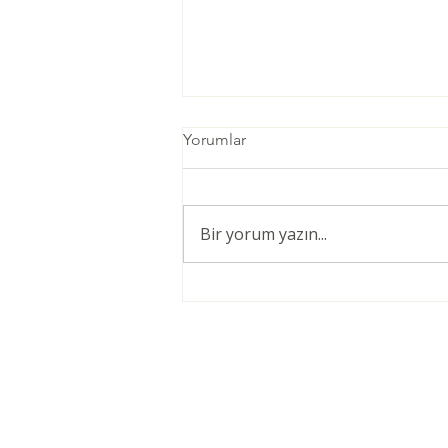
Yorumlar
Bir yorum yazın...
Öğretmenler için Şiddetsiz
İletişim Giriş Eğitimi