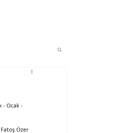
Eğitimler
Kaynaklar
İletişim
k - Ocak - 
i Fatoş Özer