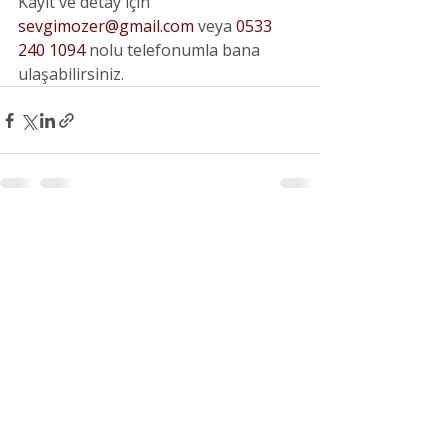
Kayıt ve detay için 
sevgimozer@gmail.com
 veya 
0533 
240 1094
 nolu telefonumla bana 
ulaşabilirsiniz.
Son Yazılar
Hepsini Gör