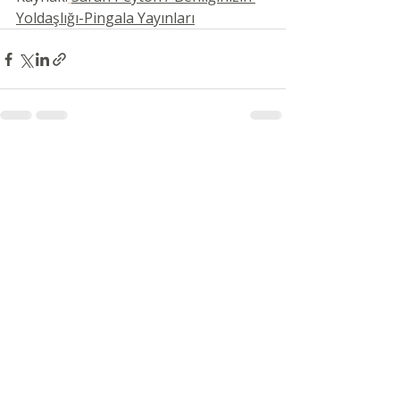
Yoldaşlığı-Pingala Yayınları
Son Yazılar
Hepsini Gör