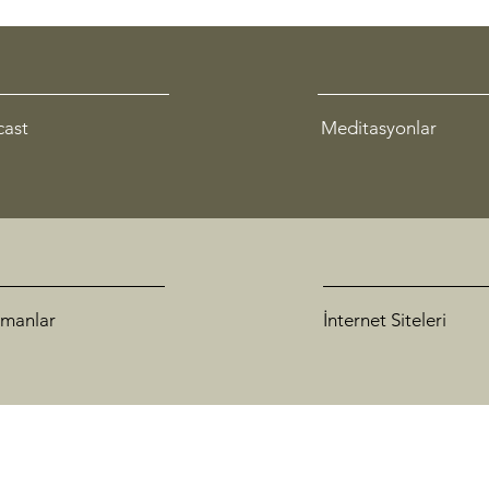
cast
Meditasyonlar
manlar
İnternet Siteleri
Şiddetsiz İletişim Türkiye