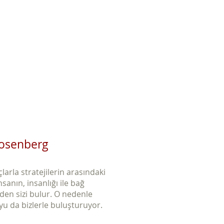
Eğitimler
Kaynaklar
İletişim
Rosenberg
arla stratejilerin arasındaki
anın, insanlığı ile bağ
en sizi bulur. O nedenle
oyu da bizlerle buluşturuyor.