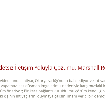
Ana Sayfa
Şiddetsiz İletişim
Hakkımızda
Derneğimiz
detsiz İletişim Yoluyla Çözümü, Marshall 
ideosunda 'İhtiyaç Okuryazarlığı'ndan bahsediyor ve ihtiyaçl
ı yapamaz isek düşman imgelerimiz nedeniyle karşımızdaki ins
m öneriyor; Bir kere bağlantı kuruldu mu çözüm kendiliğind
ki kişinin ihtiyaçlarını duymaya çalışın. İlham verici bir dem