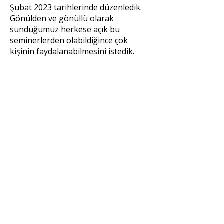
Şubat 2023 tarihlerinde düzenledik.
Gönülden ve gönüllü olarak
sunduğumuz herkese açık bu
seminerlerden olabildiğince çok
kişinin faydalanabilmesini istedik.
Korona Günleri Dinleme
Çemberleri 2020
Korona virüsünün hayatımıza girdiği
ilk günlerdi. Kimimiz yalnızlıktan,
kimimiz kalabalıktan bunalıyordu.
Birimiz duyulmaya, diğerimiz birlikte
olmaya ihtiyaç duyuyordu. Bazılarımız
dertleşmek, bazılarımız kendine
zaman ayırmak istiyordu.
Şiddetsiz İletişim’e gönül veren 50