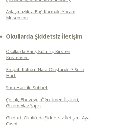
Anlaşmazlıkta Bağ Kurmak, Yoram
Mosenzon
Okullarda Şiddetsiz İletişim
Okullarda Barış Kültürü, Kirsten
Kristensen
Empati Kültürü Nasıl Oluşturulur? Sura
Hart
Sura Hart ile Sohbet
Çocuk, Ebeveyn, Öğretmen İlişkileri,
Gizem Alav Şapçı
Ghidotti Okulu'nda Şiddetsiz İletişim, Aya
Caspi