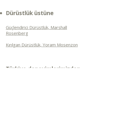
Dürüstlük üstüne
Güçlendirici Dürüstlük, Marshall
Rosenberg
Kırılgan Dürüstlük, Yoram Mosenzon
Türkiye deneyimlerimizden
Empati Bedenimizde Nasıl Yaşar? Judy
Saruhan
Çocuklarla Empati, Vivet Alevi
Sevginin Eylemi, Vivet Alevi
Çocuk, Ebeveyn, Öğretmen İlişkileri,
Gizem Alav Şapçı