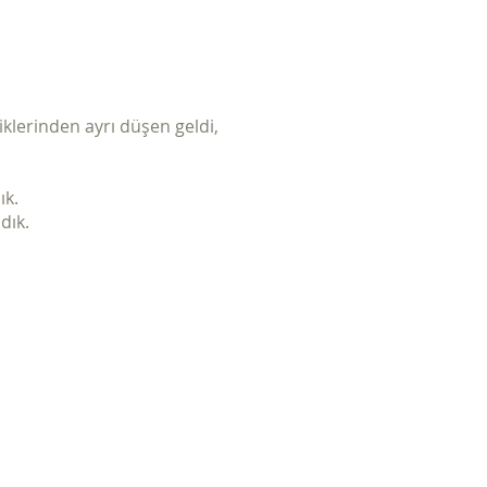
iklerinden ayrı düşen geldi,
ık.
dık.