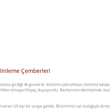
Ana Sayfa
Şiddetsiz İletişim
Hakkımızda
Derneğimiz
Dinleme Çemberleri
ıza girdiği ilk günlerdi. Kimimiz yalnızlıktan, kimimiz kalab
rlikte olmaya ihtiyaç duyuyordu. Bazılarımız dertleşmek, ba
l veren 50 kişi bir araya geldik. Birbirimizi can kulağıyla dinl