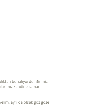
Eğitimler
Kaynaklar
İletişim
alıktan bunalıyordu. Birimiz
zılarımız kendine zaman
eyelim, ayrı da olsak göz göze