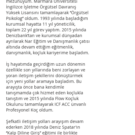
mezunuyum. Marmara Üniversitesi
İngilizce İşletme Örgütsel Davranış
Yüksek Lisansını tamamlayarak ‘’Örgütsel
Psikolog’’ oldum. 1993 yılında başladığım
kurumsal hayatta 11 yıl yöneticilik,
toplam 22 yıl görev yaptım. 2015 yılında
Denizbank’tan ve kurumsal dünyadan
ayrılarak Nar Eğitim ve Danışmanlık çatısı
altında devam ettiğim eğitmenlik,
danışmanlık, koçluk kariyerime başladım.
İş hayatımda geçirdiğim uzun dönemin
özellikle son yıllarında beni zorlayan ve
yoran iletişim şekillerini dönüştürmek
için yeni yollar aramaya başladım. Bu
arayışta önce bana kendimle
tanışmamda çok hizmet eden koçlukla
tanıştım ve 2015 yılında Flow Koçluk
Okulunu tamamlayarak ICF ACC ünvanlı
Profesyonel Koç oldum.
Şefkatli iletişim yolları arayışım devam
ederken 2018 yılında Deniz Spatar’ın
‘’Kalp Diline Giriş’’ eğitimi ile birlikte