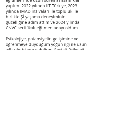
eğitimlerinde uzun süreli asistanlıklar
yaptım. 2022 yılında IIT Türkiye, 2023
yılında IMAD inzivaları ile topluluk ile
birlikte Şİ yaşama deneyiminin
güzelliğine adım attım ve 2024 yılında
CNVC sertifikalı eğitmen adayı oldum.
Psikolojiye, potansiyelin gelişimine ve
öğrenmeye duyduğum yoğun ilgi ile uzun
yıllardır içinde olduğum Gestalt Psikoloji
başta olmak üzere kişisel gelişim ve
psikoloji alanında pek çok eğitim aldım,
Transaksiyonel Analiz, Mindfullness
programlarını tamamladım. Koçluğa ve
kişisel gelişime olan merakım beni Points
of You ‘’Expert’’ ünvanıyla ICF sertifikalı
eğitmeni olma sürecine taşıdı. İntegratif
Psikoterapi alanında terapistlik eğitim
sürecime halen devam etmekteyim.
Şiddetsiz İletişim yolculuğuma CNVC
sertifikalı eğitmen adayı olarak Şİ
Festivali, Arabuluculuk gibi farklı
alanlarda gelişme ve derinleşme