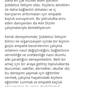
bana en çok hizmet eden yöntem
Şiddetsiz İletişim oldu. Kişilere, kendileri
ile daha bağlantılı olmaları ve iç
barışlarını arttırmaları için empatik
koçluk sunuyorum. Bu yolculukta arzu
eden danışanları da Aile Dizimi
çalışmalarıyla destekliyorum.
Kendi deneyimimde; Şiddetsiz İletişim
bilinci ile organizasyon içinde bir kişinin
güçlü empatik becerilerinin çalışma
ortamını nasıl değiştirdiğini, bağlantının
verimliliğe ve üretkenliğe nasıl olumlu
etki yarattığını deneyimledim. Belli bir
amaç için bir araya gelmiş topluluklarda
(kurumlar, vakıflar, dernekler, okullar vb)
bu deneyimi yaymak için eğitimler
vermek, çalışma hayatındaki kişilere
eğitimler sunmak ve empatik koçluk
görüşmeleri ile onları desteklemek
vizyonumun bir parçası.
Öte yandan 2000’lerin başından beri
kendime sorduğum “her şeyin başı eğitim