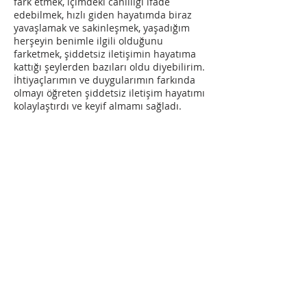
fark etmek, içimdeki canlılığı ifade
edebilmek, hızlı giden hayatımda biraz
yavaşlamak ve sakinleşmek, yaşadığım
herşeyin benimle ilgili olduğunu
farketmek, şiddetsiz iletişimin hayatıma
kattığı şeylerden bazıları oldu diyebilirim.
İhtiyaçlarımın ve duygularımın farkında
olmayı öğreten şiddetsiz iletişim hayatımı
kolaylaştırdı ve keyif almamı sağladı.
2024 yılında toplumsal dönüşüme ve
barışa katkı sunma niyetiyle şiddetsiz
iletişimi paylaşmaya başladım. Şiddetsiz
iletişimin desteği ve yaşamıma
kattıklarını ne kadar çok paylaşırsam ne
kadar çok çoğalırsak toplumsal barış
,huzur ve güven o kadar çok artar
inancındayım. Bu inançtan yola çıkarak
sivil toplum örgütlerinde, üniversitelerde
ve kendi çevremde şiddetsiz iletişim
alıştırmaları, sunumları ve empati
çalışmaları yapıyorum. Gençlerle, eğitim
çağındaki insanlarla ve iş hayatında
meraklı çalışanlar ve iş verenlerle daha