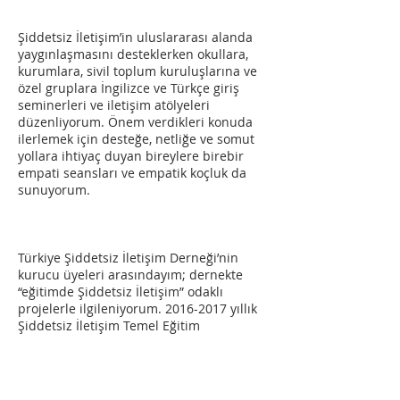
Şiddetsiz İletişim’in uluslararası alanda
yaygınlaşmasını desteklerken okullara,
kurumlara, sivil toplum kuruluşlarına ve
özel gruplara İngilizce ve Türkçe giriş
seminerleri ve iletişim atölyeleri
düzenliyorum. Önem verdikleri konuda
ilerlemek için desteğe, netliğe ve somut
yollara ihtiyaç duyan bireylere birebir
empati seansları ve empatik koçluk da
sunuyorum.
Türkiye Şiddetsiz İletişim Derneği’nin
kurucu üyeleri arasındayım; dernekte
“eğitimde Şiddetsiz İletişim” odaklı
projelerle ilgileniyorum.
2016-2017
yıllık
Şiddetsiz İletişim Temel Eğitim
Programı’nda Vivet Alevi ve Deniz Spatar
ile eğitmenliği paylaşıyorum.