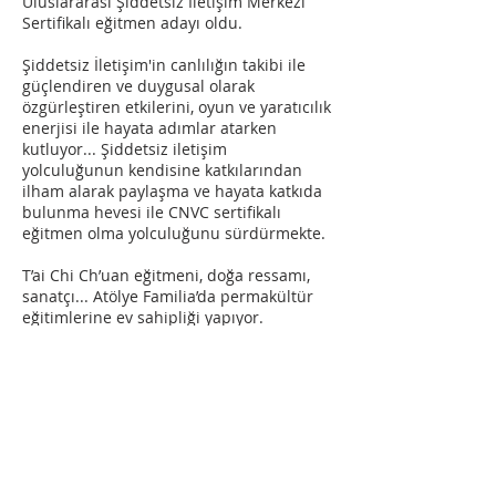
Uluslararası Şiddetsiz İletişim Merkezi
Sertifikalı eğitmen adayı oldu.
Şiddetsiz İletişim'in canlılığın takibi ile
güçlendiren ve duygusal olarak
özgürleştiren etkilerini, oyun ve yaratıcılık
enerjisi ile hayata adımlar atarken
kutluyor... Şiddetsiz iletişim
yolculuğunun kendisine katkılarından
ilham alarak paylaşma ve hayata katkıda
bulunma hevesi ile CNVC sertifikalı
eğitmen olma yolculuğunu sürdürmekte.
T’ai Chi Ch’uan eğitmeni, doğa ressamı,
sanatçı... Atölye Familia’da permakültür
eğitimlerine ev sahipliği yapıyor.
Güre’deki zeytinliğinde T'ai chi ch'uan
dersleri vermeye ve empati alıştırma
gruplarına alan tutmaya devam ediyor.
Zeytin çifçisi.
Mimar Sinan Güzel Sanatlar Üniversitesi,
Endüstri Ürünleri Tasarımı mezunu.