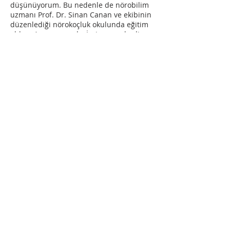
düşünüyorum. Bu nedenle de nörobilim
uzmanı Prof. Dr. Sinan Canan ve ekibinin
düzenlediği nörokoçluk okulunda eğitim
aldım. Aynı zamanda, İsviçre merkezli,
travmadan özgürleşmeyi destekleme,
dayanıklılık oluşturma ve güçlendirme
odağıyla bireyler ve gruplar için alan
tutma konusunda yetkinlik geliştirmek
üzere sertifikalı profesyonel
kolaylaştırıcılar yetiştiren NeuroSystemics
isimli küresel eğitim kuruluşundan, CARE
eğitimi alıyorum. Yine Somatik
Deneyimleme alanından da eğitimler
almaya devam ediyorum.
Şiddetsiz İletişim yolculuğuma, öğrenme
ve büyüme sürecinin ömür boyu
olduğunun farkındalığı ile sertifikalı
eğitmen adayı olarak devam ediyorum.
Eğitmenler Sayfasına Geri Dön