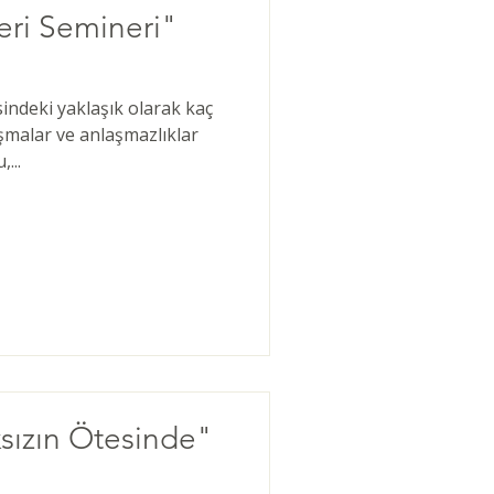
eri Semineri"
isindeki yaklaşık olarak kaç
şmalar ve anlaşmazlıklar
...
sızın Ötesinde"