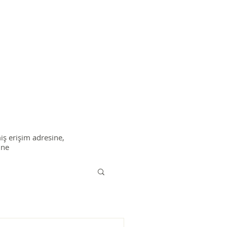
Eğitimler
Kaynaklar
İletişim
miş erişim adresine,
ine