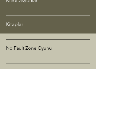
Meditasyonlar
Kitaplar
No Fault Zone Oyunu
Dökümanlar
İnternet Siteleri
Basından