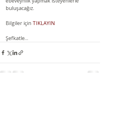
ebeveynlik yapmak isteyenlerle 
buluşacağız.
Bilgiler için 
TIKLAYIN 
Şefkatle…
Son Yazılar
Hepsini Gör