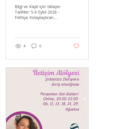
Eğitimi
Bilgi ve Kayıt için: tıklayın
Tarihler: 5-6 Eylül 2026 -
Fethiye Kolaylaştıran:
Özenç Kabasakal
Merhaba,Marshall
Rosenberg'in geliştirdiği
Şiddetsiz İletişim
yönteminden ilhamla
4
0
geliştirdiğim, çocuklarla
ilgilenen profesyoneller ve
öğretmenler için giriş
eğitimimizin ev sahipliğini
iş birliği içinde olduğum
Fethiye Hayata Doğru
Anaokulu yapacak.
Şiddetsiz İletişim ile
tanışmak ve çocuklarla
bağlantıda şefkat ve
empatiyi var etmeye
çalışan, aşağıdaki konuları
merak eden herkes
katılabilir....