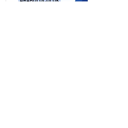
için neler yapılabilir? Hangi
alışkanlıklar duyulmayı ve
duymayı...
27 Tem 2026
∙
3
dk.
Arabuluculuk Becerilerini
Geliştirme Programı
Bilgi ve Kayıt için: tıklayın
Tarihler: 30 Ekim 2026-24.
Ocak 2027 –
Yüzyüze+Online
Kolaylaştıran: Vivet Alevi
Birlikte yaşarken ister
ailemizde, işyerimizde,
okulda, isterse toplumsal
21
0
ilişkilerin söz konusu
olduğu tüm alanlarda
doğan anlaşmazlıklar