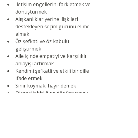
İletişim engellerini fark etmek ve 
dönüştürmek
Alışkanlıklar yerine ilişkileri 
destekleyen seçim gücünü elime 
almak
Öz şefkati ve öz kabulü 
geliştirmek
Aile içinde empatiyi ve karşılıklı 
anlayışı artırmak
Kendimi şefkatli ve etkili bir dille 
ifade etmek
Sınır koymak, hayır demek
Direnci işbirliğine dönüştürmek
Çatışmaları barışçıl biçimde 
çözmek
Kendimi ve sevdiklerimi takdirle 
güçlendirmek