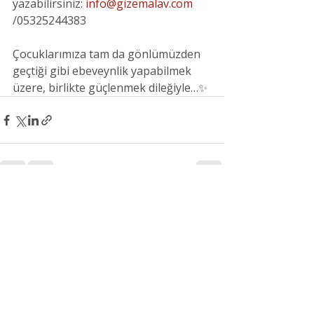
yazabilirsiniz: 
info@gizemalav.com
/05325244383
Çocuklarımıza tam da gönlümüzden 
geçtiği gibi ebeveynlik yapabilmek 
üzere, birlikte güçlenmek dileğiyle…✨
Son Yazılar
Hepsini Gör