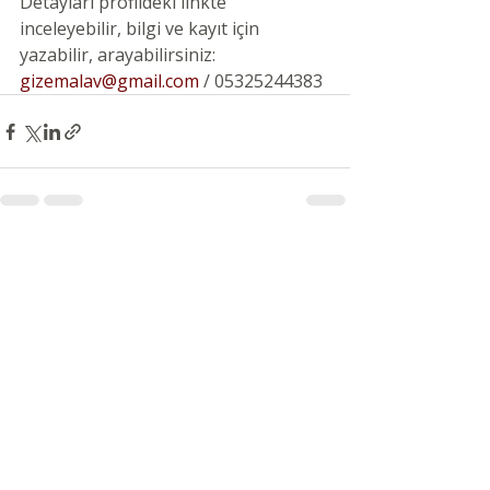
Detayları profildeki linkte 
inceleyebilir, bilgi ve kayıt için 
yazabilir, arayabilirsiniz: 
gizemalav@gmail.com
 / 05325244383
Son Yazılar
Hepsini Gör