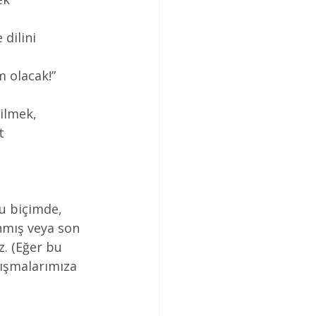
dilini 
 olacak!” 
bilmek,
t 
lu biçimde, 
nmış veya son 
z. (Eğer bu 
lışmalarımıza 