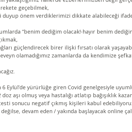
rekete geçebilmek,
duyup önem verdiklerimizi dikkate alabileceği ifade 
rumlarda “benim dediğim olacak!-hayır benim dediğim
çıkmak,
ğları güçlendirecek birer ilişki fırsatı olarak yaşaya
eveyn olamadığımız zamanlarda da kendimize şefka
acağız.
nın 6 Eylül’de yürürlüğe giren Covid genelgesiyle uyum
doz aşı olmuş veya hastalığı atlatıp bağışıklık kaza
testi sonucu negatif çıkmış kişileri kabul edebiliyoru
 değilse, devam eden / yakında başlayacak online ça