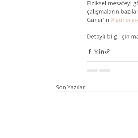
Fiziksel mesafeyi gö
çalışmaların bazıla
Güner’in 
@gunerg
Detaylı bilgi için ma
Son Yazılar