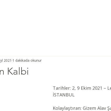
Ana Sayfa
Şiddetsiz İletişim
Hakkımızda
Derneğimiz
yl 2021
1 dakikada okunur
n Kalbi
Tarihler: 2, 9 Ekim 2021 – L
İSTANBUL 
Kolaylaştıran: Gizem Alav Ş