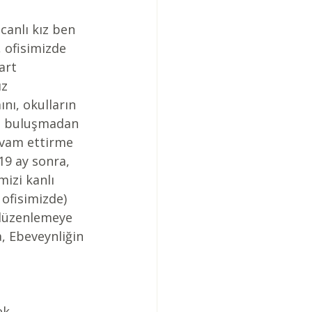
anlı kız ben 
 ofisimizde 
art 
z 
nı, okulların 
ci buluşmadan 
evam ettirme 
19 ay sonra, 
izi kanlı 
ofisimizde) 
i düzenlemeye 
, Ebeveynliğin 
ek 