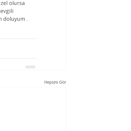
zel olursa 
vgili 
n doluyum .
Hepsini Gör