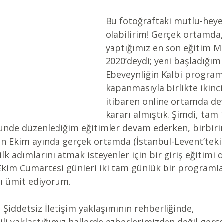
Bu fotoğraftaki mutlu-heyec
olabilirim! Gerçek ortamda,
yaptığımız en son eğitim M
2020’deydi; yeni başladığımı
Ebeveynliğin Kalbi programı
kapanmasıyla birlikte ikin
itibaren online ortamda d
kararı almıştık. Şimdi, tam 
ünde düzenlediğim eğitimler devam ederken, birbirim
in Ekim ayında gerçek ortamda (İstanbul-Levent’teki 
 ilk adımlarını atmak isteyenler için bir giriş eğitim
 Ekim Cumartesi günleri iki tam günlük bir programla
ı ümit ediyorum.
, Şiddetsiz İletişim yaklaşımının rehberliğinde,
i yaklaştığımız hallerde ezberlerimizden değil gerç