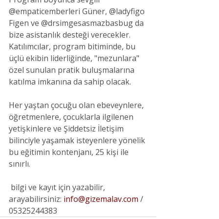
@empaticemberleri
 Güner, 
@ladyfigo
Figen ve 
@drsimgesasmazbasbug
 da 
bize asistanlık desteği verecekler. 
Katılımcılar, program bitiminde, bu 
üçlü ekibin liderliğinde, "mezunlara" 
özel sunulan pratik buluşmalarına 
katılma imkanına da sahip olacak.
Her yaştan çocuğu olan ebeveynlere, 
öğretmenlere, çocuklarla ilgilenen 
yetişkinlere ve Şiddetsiz İletişim 
bilinciyle yaşamak isteyenlere yönelik 
bu eğitimin kontenjanı, 25 kişi ile 
sınırlı. 
 bilgi ve kayıt için yazabilir, 
arayabilirsiniz: 
info@gizemalav.com
 / 
05325244383