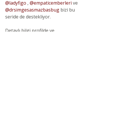
@ladyfigo
, 
@empaticemberleri
ve 
@drsimgesasmazbasbug
 bizi bu 
seride de destekliyor.
Detaylı bilgi profilde ve
info@gizemalav.com
 adresinde.
Son Yazılar
Hepsini Gör