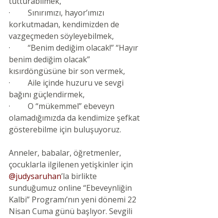
tutturabilmek,
·         
Sınırımızı, hayor’ımızı 
korkutmadan, kendimizden de 
vazgeçmeden söyleyebilmek,
·         
“Benim dediğim olacak!” “Hayır 
benim dediğim olacak” 
kısırdöngüsüne bir son vermek,
·         
Aile içinde huzuru ve sevgi 
bağını güçlendirmek,
·         
O “mükemmel” ebeveyn 
olamadığımızda da kendimize şefkat 
gösterebilme için buluşuyoruz.
Anneler, babalar, öğretmenler, 
çocuklarla ilgilenen yetişkinler için
@judysaruhan
’la birlikte 
sunduğumuz online “Ebeveynliğin 
Kalbi” Programı’nın yeni dönemi 22 
Nisan Cuma günü başlıyor. Sevgili 