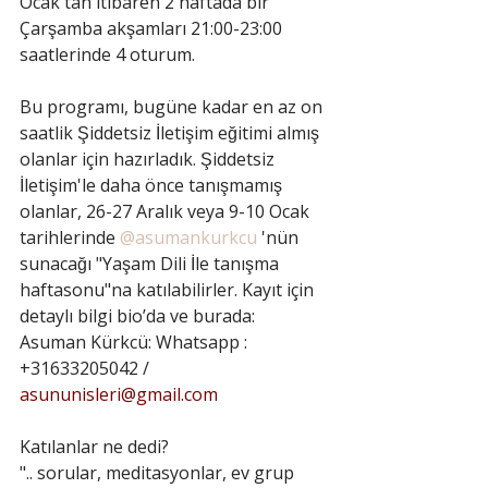
Ocak'tan itibaren 2 haftada bir 
Çarşamba akşamları 21:00-23:00 
saatlerinde 4 oturum.
Bu programı, bugüne kadar en az on 
saatlik Şiddetsiz İletişim eğitimi almış 
olanlar için hazırladık. Şiddetsiz 
İletişim'le daha önce tanışmamış 
olanlar, 26-27 Aralık veya 9-10 Ocak 
tarihlerinde 
@asumankurkcu
 'nün 
sunacağı "Yaşam Dili İle tanışma 
haftasonu"na katılabilirler. Kayıt için 
detaylı bilgi bio’da ve burada:
Asuman Kürkcü: Whatsapp : 
+31633205042 / 
asununisleri@gmail.com
Katılanlar ne dedi?
".. sorular, meditasyonlar, ev grup 