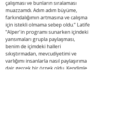
çalışması ve bunların sıralaması 
muazzamdı. Adım adım büyüme, 
farkındalığımın artmasına ve calışma 
için istekli olmama sebep oldu.” Latife
"Alper'in programı sunarken içindeki 
yansımaları grupla paylaşması, 
benim de içimdeki halleri 
sıkıştırmadan, mevcudiyetimi ve 
varlığımı insanlarla nasıl paylaşırıma 
dair gerçek bir örnek oldu. Kendimle 
bağlantımın önemini hatırladım. “ Esra