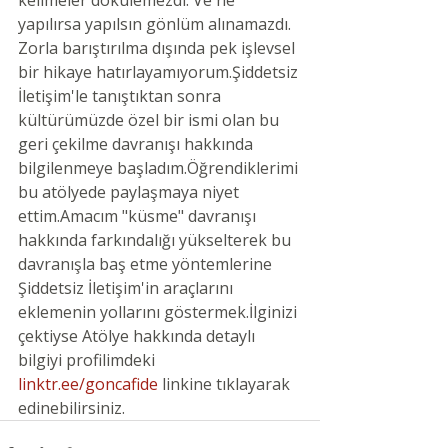
kelimeler dökülemezdi. Ve ne 
yapılırsa yapılsın gönlüm alınamazdı. 
Zorla barıştırılma dışında pek işlevsel 
bir hikaye hatırlayamıyorum.Şiddetsiz 
İletişim'le tanıştıktan sonra 
kültürümüzde özel bir ismi olan bu 
geri çekilme davranışı hakkında 
bilgilenmeye başladım.Öğrendiklerimi 
bu atölyede paylaşmaya niyet 
ettim.Amacım "küsme" davranışı 
hakkında farkındalığı yükselterek bu 
davranışla baş etme yöntemlerine 
Şiddetsiz İletişim'in araçlarını 
eklemenin yollarını göstermek.İlginizi 
çektiyse Atölye hakkında detaylı 
bilgiyi profilimdeki 
linktr.ee/goncafide
linkine tıklayarak 
edinebilirsiniz.