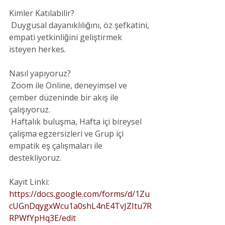
Kimler Katılabilir?
 Duygusal dayanıklılığını, öz şefkatini, 
empati yetkinliğini geliştirmek 
isteyen herkes.
Nasıl yapıyoruz?
 Zoom ile Online, deneyimsel ve 
çember düzeninde bir akış ile 
çalışıyoruz.
 Haftalık buluşma, Hafta içi bireysel 
çalışma egzersizleri ve Grup içi 
empatik eş çalışmaları ile 
destekliyoruz.
Kayıt Linki: 
https://docs.google.com/forms/d/1Zu
cUGnDqygxWcu1a0shL4nE4TvJZItu7R
RPWfYpHq3E/edit