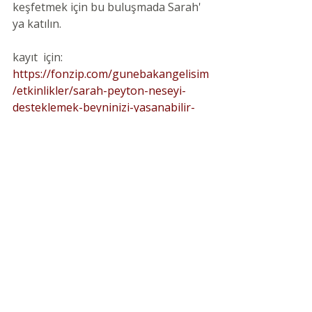
keşfetmek için bu buluşmada Sarah' 
ya katılın.
kayıt  için: 
https://fonzip.com/gunebakangelisim
/etkinlikler/sarah-peyton-neseyi-
desteklemek-beyninizi-yasanabilir-
bir-yer-haline-getirin-serisi-5
Son Yazılar
Hepsini Gör