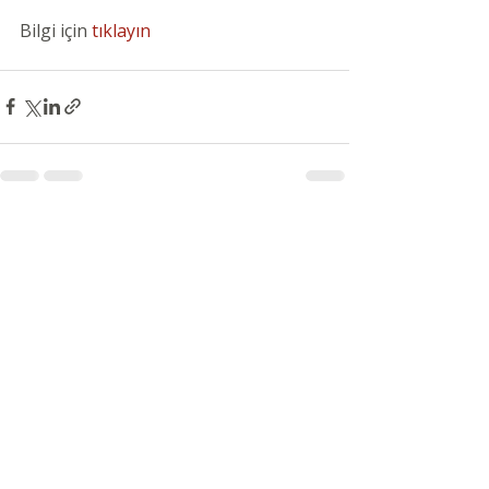
Bilgi için 
tıklayın
Son Yazılar
Hepsini Gör