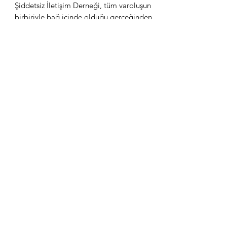
Şiddetsiz İletişim Derneği, tüm varoluşun
birbiriyle bağ içinde olduğu gerçeğinden
yola çıkarak,
birey ve toplulukların barışı
sağlamak ve korumak için ihtiyaç duyduğu
becerilere sahip olduğu bir ...
devamı
Üyelik
Dernekler kanunu çerçevesinde derneğin
belirtilen amaç ve ilkelerini benimseyerek
bu doğrultuda çalışmak isteyen, Şiddetsiz
İletişim Kolaylaştırıcıları....
devamı